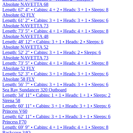
Absolute NAVETTA 68
Length
:
67′ 4″
•
Cabins
:
4 + 2
•
Heads
:
3 + 1
•
Sleeps
:
8
Absolute 62 FLY
Length
:
61′ 2″
•
Cabins
:
3 + 1
•
Heads
:
3 + 1
•
Sleeps
:
6
Absolute NAVETTA 73
Length
:
73′ 5″
•
Cabins
:
4 + 1
•
Heads
:
4 + 1
•
Sleeps
:
8
Absolute NAVETTA 48
Length
:
48′ 12″
•
Cabins
:
3 + 1
•
Heads
:
2
•
Sleeps
:
6
Absolute NAVETTA 52
Length
:
52′ 2″
•
Cabins
:
3 + 1
•
Heads
:
2
•
Sleeps
:
6
Absolute NAVETTA 73
Length
:
73′ 5″
•
Cabins
:
4 + 1
•
Heads
:
4 + 1
•
Sleeps
:
8
Absolute 52 FLY
Length
:
52′ 3″
•
Cabins
:
3 + 1
•
Heads
:
3 + 1
•
Sleeps
:
6
Absolute 58 FLY
Length
:
56′ 7″
•
Cabins
:
3 + 1
•
Heads
:
3 + 1
•
Sleeps
:
6
Sea Ray Sundancer 320 Outboard
Length
:
34′ 11″
•
Cabins
:
1 + 1
•
Heads
:
1 + 1
•
Sleeps
:
2
Sirena 58
Length
:
60′ 11″
•
Cabins
:
3 + 1
•
Heads
:
3 + 1
•
Sleeps
:
6
Princess V60
Length
:
62′ 11″
•
Cabins
:
3 + 1
•
Heads
:
3 + 1
•
Sleeps
:
6
Princess F70
Length
:
69′ 9″
•
Cabins
:
4 + 1
•
Heads
:
4 + 1
•
Sleeps
:
8
Backcove 34O