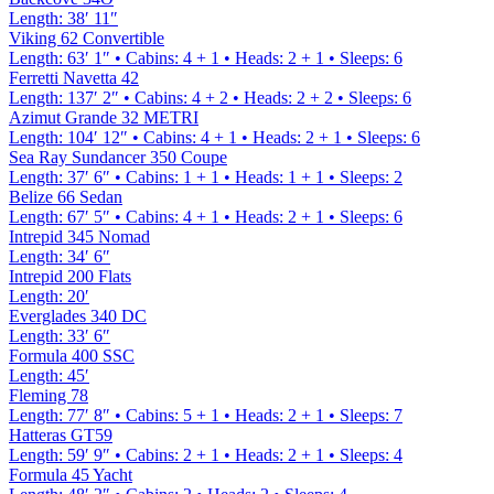
Length
:
38′ 11″
Viking 62 Convertible
Length
:
63′ 1″
•
Cabins
:
4 + 1
•
Heads
:
2 + 1
•
Sleeps
:
6
Ferretti Navetta 42
Length
:
137′ 2″
•
Cabins
:
4 + 2
•
Heads
:
2 + 2
•
Sleeps
:
6
Azimut Grande 32 METRI
Length
:
104′ 12″
•
Cabins
:
4 + 1
•
Heads
:
2 + 1
•
Sleeps
:
6
Sea Ray Sundancer 350 Coupe
Length
:
37′ 6″
•
Cabins
:
1 + 1
•
Heads
:
1 + 1
•
Sleeps
:
2
Belize 66 Sedan
Length
:
67′ 5″
•
Cabins
:
4 + 1
•
Heads
:
2 + 1
•
Sleeps
:
6
Intrepid 345 Nomad
Length
:
34′ 6″
Intrepid 200 Flats
Length
:
20′
Everglades 340 DC
Length
:
33′ 6″
Formula 400 SSC
Length
:
45′
Fleming 78
Length
:
77′ 8″
•
Cabins
:
5 + 1
•
Heads
:
2 + 1
•
Sleeps
:
7
Hatteras GT59
Length
:
59′ 9″
•
Cabins
:
2 + 1
•
Heads
:
2 + 1
•
Sleeps
:
4
Formula 45 Yacht