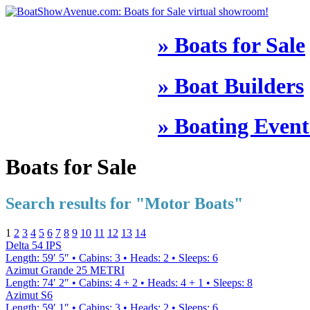
» Boats for Sale
» Boat Builders
» Boating Event
Boats for Sale
Search results for
"Motor Boats"
1
2
3
4
5
6
7
8
9
10
11
12
13
14
Delta 54 IPS
Length
:
59′ 5″
•
Cabins
:
3
•
Heads
:
2
•
Sleeps
:
6
Azimut Grande 25 METRI
Length
:
74′ 2″
•
Cabins
:
4 + 2
•
Heads
:
4 + 1
•
Sleeps
:
8
Azimut S6
Length
:
59′ 1″
•
Cabins
:
3
•
Heads
:
2
•
Sleeps
:
6