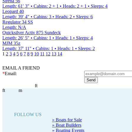
Sirena 56
Length
:
61′ 3″
•
Cabins
:
2 + 1
•
Heads
:
2 + 1
•
Sleeps
:
4
Leopard 40
Length
:
39′ 4″
•
Cabins
:
3
•
Heads
:
2
•
Sleeps
:
6
Regulator 34 SS
Length
:
N/A
Quicksilver Activ 875 Sundeck
Length
:
26′ 5″
•
Cabins
:
1
•
Heads
:
1
•
Sleeps
:
4
MJM 35z
Length
:
37′ 11″
•
Cabins
:
1
•
Heads
:
1
•
Sleeps
:
2
1
2
3
4
5
6
7
8
9
10
11
12
13
14
EMAIL A FRIEND
*
Email:
ft
ft
m
FOLLOW US
» Boats for Sale
» Boat Builders
» Boating Events