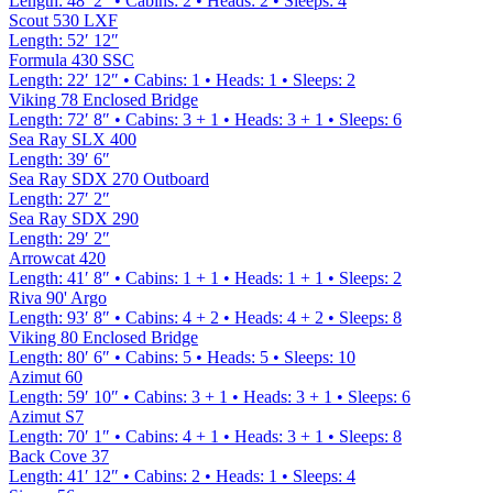
Length
:
48′ 2″
•
Cabins
:
2
•
Heads
:
2
•
Sleeps
:
4
Scout 530 LXF
Length
:
52′ 12″
Formula 430 SSC
Length
:
22′ 12″
•
Cabins
:
1
•
Heads
:
1
•
Sleeps
:
2
Viking 78 Enclosed Bridge
Length
:
72′ 8″
•
Cabins
:
3 + 1
•
Heads
:
3 + 1
•
Sleeps
:
6
Sea Ray SLX 400
Length
:
39′ 6″
Sea Ray SDX 270 Outboard
Length
:
27′ 2″
Sea Ray SDX 290
Length
:
29′ 2″
Arrowcat 420
Length
:
41′ 8″
•
Cabins
:
1 + 1
•
Heads
:
1 + 1
•
Sleeps
:
2
Riva 90' Argo
Length
:
93′ 8″
•
Cabins
:
4 + 2
•
Heads
:
4 + 2
•
Sleeps
:
8
Viking 80 Enclosed Bridge
Length
:
80′ 6″
•
Cabins
:
5
•
Heads
:
5
•
Sleeps
:
10
Azimut 60
Length
:
59′ 10″
•
Cabins
:
3 + 1
•
Heads
:
3 + 1
•
Sleeps
:
6
Azimut S7
Length
:
70′ 1″
•
Cabins
:
4 + 1
•
Heads
:
3 + 1
•
Sleeps
:
8
Back Cove 37
Length
:
41′ 12″
•
Cabins
:
2
•
Heads
:
1
•
Sleeps
:
4