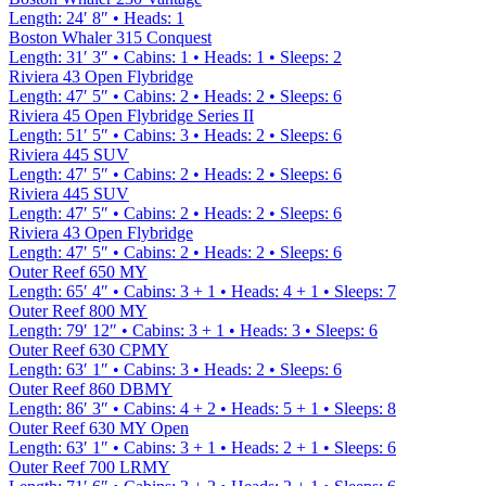
Length
:
24′ 8″
•
Heads
:
1
Boston Whaler 315 Conquest
Length
:
31′ 3″
•
Cabins
:
1
•
Heads
:
1
•
Sleeps
:
2
Riviera 43 Open Flybridge
Length
:
47′ 5″
•
Cabins
:
2
•
Heads
:
2
•
Sleeps
:
6
Riviera 45 Open Flybridge Series II
Length
:
51′ 5″
•
Cabins
:
3
•
Heads
:
2
•
Sleeps
:
6
Riviera 445 SUV
Length
:
47′ 5″
•
Cabins
:
2
•
Heads
:
2
•
Sleeps
:
6
Riviera 445 SUV
Length
:
47′ 5″
•
Cabins
:
2
•
Heads
:
2
•
Sleeps
:
6
Riviera 43 Open Flybridge
Length
:
47′ 5″
•
Cabins
:
2
•
Heads
:
2
•
Sleeps
:
6
Outer Reef 650 MY
Length
:
65′ 4″
•
Cabins
:
3 + 1
•
Heads
:
4 + 1
•
Sleeps
:
7
Outer Reef 800 MY
Length
:
79′ 12″
•
Cabins
:
3 + 1
•
Heads
:
3
•
Sleeps
:
6
Outer Reef 630 CPMY
Length
:
63′ 1″
•
Cabins
:
3
•
Heads
:
2
•
Sleeps
:
6
Outer Reef 860 DBMY
Length
:
86′ 3″
•
Cabins
:
4 + 2
•
Heads
:
5 + 1
•
Sleeps
:
8
Outer Reef 630 MY Open
Length
:
63′ 1″
•
Cabins
:
3 + 1
•
Heads
:
2 + 1
•
Sleeps
:
6
Outer Reef 700 LRMY