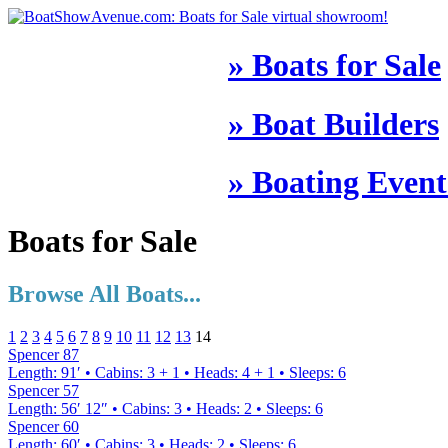
» Boats for Sale
» Boat Builders
» Boating Event
Boats for Sale
Browse All Boats...
1
2
3
4
5
6
7
8
9
10
11
12
13
14
Spencer 87
Length
:
91′
•
Cabins
:
3 + 1
•
Heads
:
4 + 1
•
Sleeps
:
6
Spencer 57
Length
:
56′ 12″
•
Cabins
:
3
•
Heads
:
2
•
Sleeps
:
6
Spencer 60
Length
:
60′
•
Cabins
:
3
•
Heads
:
2
•
Sleeps
:
6