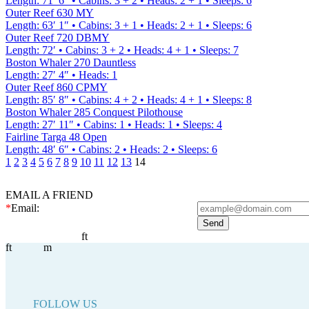
Length
:
71′ 6″
•
Cabins
:
3 + 2
•
Heads
:
2 + 1
•
Sleeps
:
6
Outer Reef 630 MY
Length
:
63′ 1″
•
Cabins
:
3 + 1
•
Heads
:
2 + 1
•
Sleeps
:
6
Outer Reef 720 DBMY
Length
:
72′
•
Cabins
:
3 + 2
•
Heads
:
4 + 1
•
Sleeps
:
7
Boston Whaler 270 Dauntless
Length
:
27′ 4″
•
Heads
:
1
Outer Reef 860 CPMY
Length
:
85′ 8″
•
Cabins
:
4 + 2
•
Heads
:
4 + 1
•
Sleeps
:
8
Boston Whaler 285 Conquest Pilothouse
Length
:
27′ 11″
•
Cabins
:
1
•
Heads
:
1
•
Sleeps
:
4
Fairline Targa 48 Open
Length
:
48′ 6″
•
Cabins
:
2
•
Heads
:
2
•
Sleeps
:
6
1
2
3
4
5
6
7
8
9
10
11
12
13
14
EMAIL A FRIEND
*
Email:
ft
ft
m
FOLLOW US