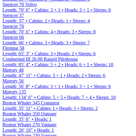
Spencer 70 Volvo
Length
:
70′ 6″
•
Cabins
:
3 + 1
•
Heads
:
3 + 1
•
Sleeps
:
6
Spencer 37
Length
:
37′
•
Cabins
:
2
•
Heads
:
1
•
Sleeps
:
4
Spencer 70
Length
:
70′ 6″
•
Cabins
:
4
•
Heads
:
3
•
Sleeps
:
8
Spencer 66
Length
:
66′
•
Cabins
:
3
•
Heads
:
3
•
Sleeps
:
7
Fleming 58
Length
:
65′ 3″
•
Cabins
:
3
•
Heads
:
2
•
Sleeps
:
6
Continental III 26.00 Raised Pilothouse
Length
:
85′ 4″
•
Cabins
:
5 + 2
•
Heads
:
6 + 1
•
Sleeps
:
10
Majesty 48
Length
:
47′ 11″
•
Cabins
:
3 + 1
•
Heads
:
2
•
Sleeps
:
6
Majesty 56
Length
:
56′ 8″
•
Cabins
:
3 + 1
•
Heads
:
3 + 1
•
Sleeps
:
6
Majesty 135
Length
:
134′ 6″
•
Cabins
:
5 + 5
•
Heads
:
7 + 4
•
Sleeps
:
10
Boston Whaler 345 Conquest
Length
:
35′ 11″
•
Cabins
:
1
•
Heads
:
1
•
Sleeps
:
2
Boston Whaler 350 Outrage
Length
:
35′ 6″
•
Heads
:
1
Boston Whaler 270 Vantage
Length
:
26′ 10″
•
Heads
:
1
Boston Whaler 230 Vantage